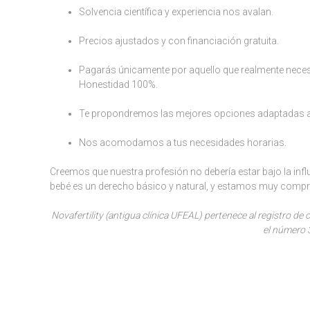
Solvencia científica y experiencia nos avalan.
Precios ajustados y con financiación gratuita.
Pagarás únicamente por aquello que realmente neces
Honestidad 100%.
Te propondremos las mejores opciones adaptadas a
Nos acomodamos a tus necesidades horarias.
Creemos que nuestra profesión no debería estar bajo la infl
bebé es un derecho básico y natural, y estamos muy compr
Novafertility (antigua clínica UFEAL) pertenece al registro 
el número 