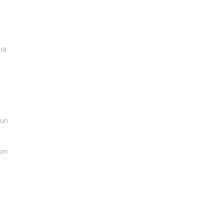
ia.
 un
con