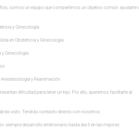
 años, somos un equipo que compartimos un objetivo común: ayudarte 
tricia y Ginecología.
ista en Obstetricia y Ginecología.
a y Ginecología.
or.
n Anestesiología y Reanimación.
ntan dificultad para tener un hijo. Por ello, queremos facilitarte al
rás visto. Tendrás contacto directo con nosotros.
n: siempre desarrollo embrionario hasta dia 5 en las mejores