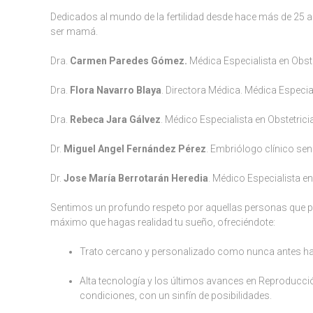
Dedicados al mundo de la fertilidad desde hace más de 25
ser mamá.
Dra.
Carmen Paredes Gómez.
Médica Especialista en Obste
Dra.
Flora Navarro Blaya
. Directora Médica. Médica Especial
Dra.
Rebeca Jara Gálvez
. Médico Especialista en Obstetrici
Dr.
Miguel Angel Fernández Pérez
. Embriólogo clínico seni
Dr.
Jose María Berrotarán Heredia
. Médico Especialista e
Sentimos un profundo respeto por aquellas personas que prese
máximo que hagas realidad tu sueño, ofreciéndote:
Trato cercano y personalizado como nunca antes hab
Alta tecnología y los últimos avances en Reproducció
condiciones, con un sinfín de posibilidades.