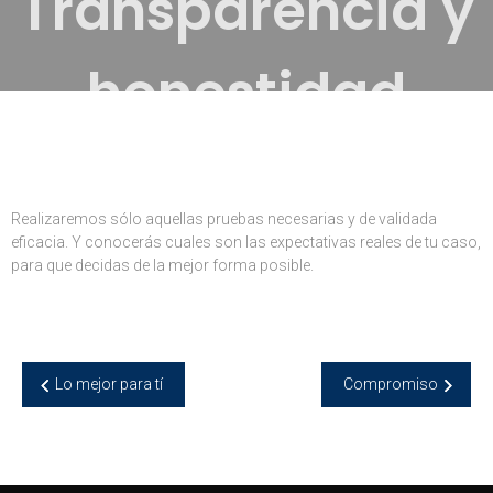
Transparencia y
honestidad
Realizaremos sólo aquellas pruebas necesarias y de validada
eficacia. Y conocerás cuales son las expectativas reales de tu caso,
para que decidas de la mejor forma posible.
Navegación
Lo mejor para tí
Compromiso
de
entradas